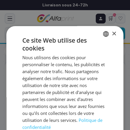
Livraison sous 24-72h
0
🛒
♡
♻ COMMANDE RÉCURRENTE
Prévoyez & économisez
×
Programmez votre prochain achat — notre équipe
Ce site Web utilise des
vous prépare un devis personnalisé
cookies
Toners
Toners
FRENCH
Canon 9455B001/034 - Tambour, 34 000 pages
Nous utilisons des cookies pour
ENGLISH
RÉFÉRENCE DU PRODUIT
*
personnaliser le contenu, les publicités et
ORIGINAL
analyser notre trafic. Nous partageons
également des informations sur votre
FRÉQUENCE
*
utilisation de notre site avec nos
partenaires de publicité et d'analyse qui
peuvent les combiner avec d'autres
QUANTITÉ PAR LIVRAISON
*
informations que vous leur avez fournies
ou qu'ils ont collectées lors de votre
utilisation de leurs services.
Politique de
DATE DE PREMIÈRE LIVRAISON SOUHAITÉE
confidentialité