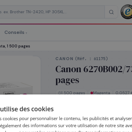
Conseils
▾
re un devis
a, 1 500 pages
CANON
(Réf. :
61175
)
Canon 6270B002/73
pages
RAISON
*
1 500 pages
Magenta
0,0527 
utilise des cookies
En stock
 cookies pour personnaliser le contenu, les publicités et analyser 
Expédié le jour même —
galement des informations sur votre utilisation de notre site av
commandez avant 14h