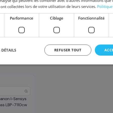
'analyse qui peuvent les combiner avec d'autres informations que 
Coût par impression :
0,0527
€
 ont collectées lors de votre utilisation de leurs services.
Politique
Performance
Ciblage
Fonctionnalité
 DÉTAILS
REFUSER TOUT
ACC
Canon I-Sensys
agement
ass LBP-7110cw