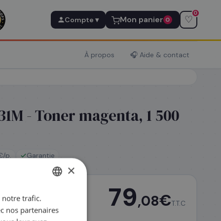
0
♡
Mon panier
Compte ▾
0
À propos
🎧 Aide & contact
1M - Toner magenta, 1 500
€/p.
Garantie
×
79
€
,08
notre trafic.
FRENCH
T.T.C
ec nos partenaires
ENGLISH