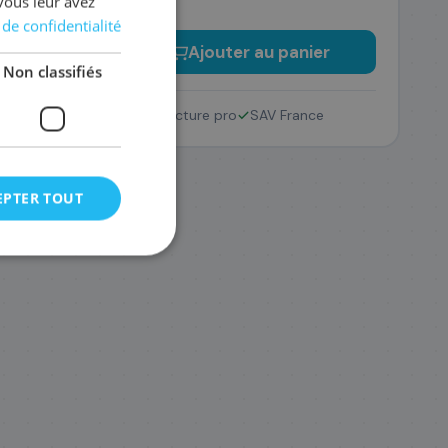
vous leur avez
 de confidentialité
−
+
Ajouter au panier
Non classifiés
Retour 14 jours
Facture pro
SAV France
EPTER TOUT