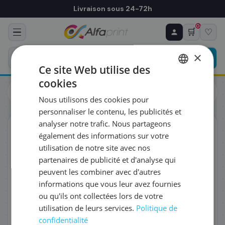
Livraison sous 24-72h
0
🛒
♡
♻ COMMANDE RÉCURRENTE
Prévoyez & économisez
×
Programmez votre prochain achat — notre équipe
Ce site Web utilise des
vous prépare un devis personnalisé
cookies
Toners
Toners
FRENCH
Canon 1246C002/045H - Toner noir haute capacité, 2 800
Nous utilisons des cookies pour
pages
ENGLISH
RÉFÉRENCE DU PRODUIT
*
personnaliser le contenu, les publicités et
analyser notre trafic. Nous partageons
ORIGINAL
également des informations sur votre
FRÉQUENCE
*
utilisation de notre site avec nos
partenaires de publicité et d'analyse qui
peuvent les combiner avec d'autres
QUANTITÉ PAR LIVRAISON
*
informations que vous leur avez fournies
ou qu'ils ont collectées lors de votre
utilisation de leurs services.
Politique de
DATE DE PREMIÈRE LIVRAISON SOUHAITÉE
confidentialité