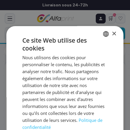
Livraison sous 24-72h
0
🛒
♡
♻ COMMANDE RÉCURRENTE
Prévoyez & économisez
×
Programmez votre prochain achat — notre équipe
Ce site Web utilise des
vous prépare un devis personnalisé
cookies
Cartouches
Brother
FRENCH
Brother LC121M - Cartouche d'encre magenta, 300 pages
Nous utilisons des cookies pour
ENGLISH
RÉFÉRENCE DU PRODUIT
*
personnaliser le contenu, les publicités et
ORIGINAL
analyser notre trafic. Nous partageons
également des informations sur votre
FRÉQUENCE
*
utilisation de notre site avec nos
partenaires de publicité et d'analyse qui
peuvent les combiner avec d'autres
QUANTITÉ PAR LIVRAISON
*
informations que vous leur avez fournies
ou qu'ils ont collectées lors de votre
utilisation de leurs services.
Politique de
DATE DE PREMIÈRE LIVRAISON SOUHAITÉE
confidentialité