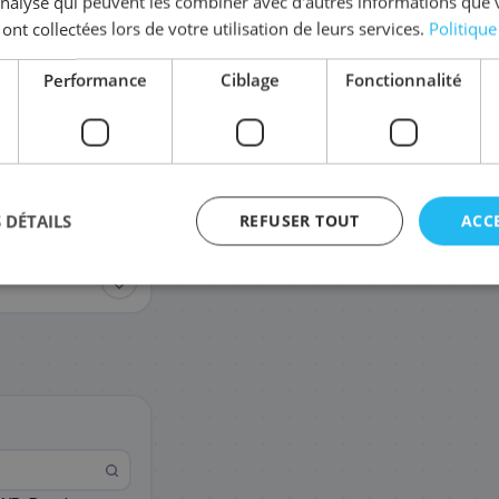
'analyse qui peuvent les combiner avec d'autres informations que 
 ont collectées lors de votre utilisation de leurs services.
Politique
Complétez la série
LC-121
Performance
Ciblage
Fonctionnalité
LC121M
LC121Y
15
15
,48 €
,48 €
 DÉTAILS
REFUSER TOUT
ACC
agement