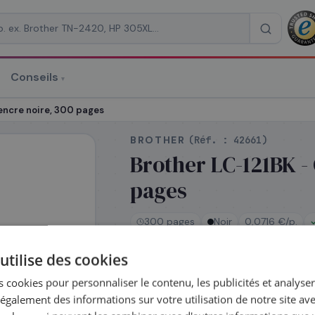
Conseils
▾
re un devis
encre noire, 300 pages
BROTHER
(Réf. :
42661
)
Brother LC-121BK -
pages
RAISON
*
300 pages
Noir
0,0716 €/p.
utilise des cookies
En stock
 cookies pour personnaliser le contenu, les publicités et analyser 
Expédié le jour même — commande
galement des informations sur votre utilisation de notre site av
Coût par impression :
0,0716
€