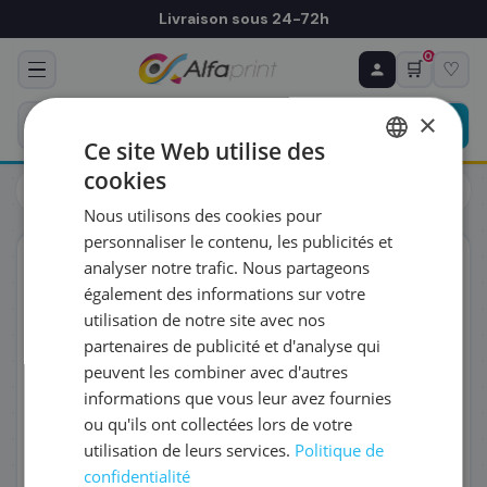
Livraison sous 24-72h
0
🛒
♡
♻ COMMANDE RÉCURRENTE
Prévoyez & économisez
×
Programmez votre prochain achat — notre équipe
Ce site Web utilise des
vous prépare un devis personnalisé
cookies
Cartouches
Brother
FRENCH
Brother LC-223C - Cartouche d'encre cyan, 550 pages
Nous utilisons des cookies pour
ENGLISH
RÉFÉRENCE DU PRODUIT
*
personnaliser le contenu, les publicités et
ORIGINAL
analyser notre trafic. Nous partageons
également des informations sur votre
FRÉQUENCE
*
utilisation de notre site avec nos
partenaires de publicité et d'analyse qui
peuvent les combiner avec d'autres
QUANTITÉ PAR LIVRAISON
*
informations que vous leur avez fournies
ou qu'ils ont collectées lors de votre
utilisation de leurs services.
Politique de
DATE DE PREMIÈRE LIVRAISON SOUHAITÉE
confidentialité