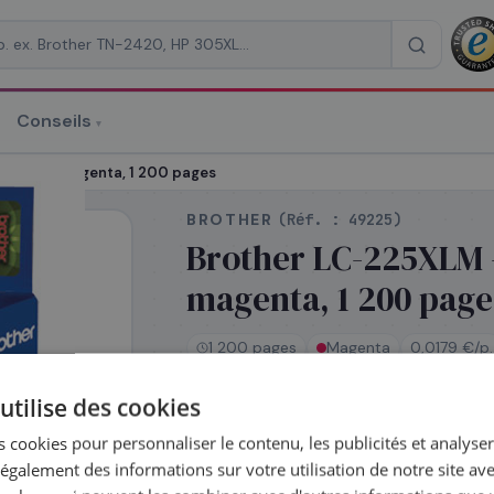
Conseils
▾
re un devis
d'encre magenta, 1 200 pages
BROTHER
(Réf. :
49225
)
Brother LC-225XLM 
magenta, 1 200 page
RAISON
*
1 200 pages
Magenta
0,0179 €/p.
utilise des cookies
En stock
 cookies pour personnaliser le contenu, les publicités et analyser 
Expédié le jour même — commandez 
galement des informations sur votre utilisation de notre site av
Coût par impression :
0,0179
€