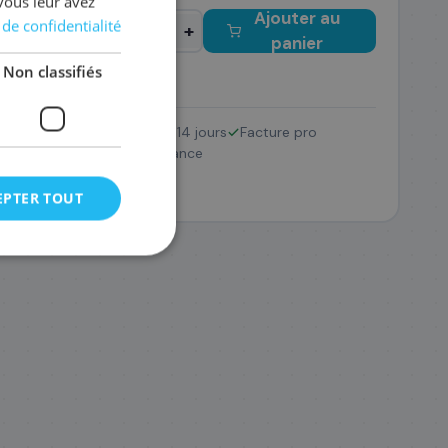
vous leur avez
Ajouter au
 de confidentialité
−
+
panier
Non classifiés
Retour 14 jours
Facture pro
LC227XLVALBP
Pack
SAV France
79
,08 €
EPTER TOUT