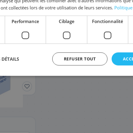
'analyse qui peuvent les combiner avec d'autres informations que 
 ont collectées lors de votre utilisation de leurs services.
Politique
Complétez la série
LC-225 XL
Performance
Ciblage
Fonctionnalité
LC-225XLY
LC-225XLC
22
22
,68 €
,68 €
 DÉTAILS
REFUSER TOUT
ACC
agement