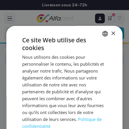
Livraison sous 24-72h
0
🛒
♡
♻ COMMANDE RÉCURRENTE
Prévoyez & économisez
×
Programmez votre prochain achat — notre équipe
Ce site Web utilise des
vous prépare un devis personnalisé
cookies
Cartouches
Brother
FRENCH
Brother LC-127XLBK - Cartouche d'encre noire, 1 200 pages
Nous utilisons des cookies pour
ENGLISH
RÉFÉRENCE DU PRODUIT
*
personnaliser le contenu, les publicités et
ORIGINAL
analyser notre trafic. Nous partageons
également des informations sur votre
FRÉQUENCE
*
utilisation de notre site avec nos
partenaires de publicité et d'analyse qui
peuvent les combiner avec d'autres
QUANTITÉ PAR LIVRAISON
*
informations que vous leur avez fournies
ou qu'ils ont collectées lors de votre
utilisation de leurs services.
Politique de
DATE DE PREMIÈRE LIVRAISON SOUHAITÉE
confidentialité