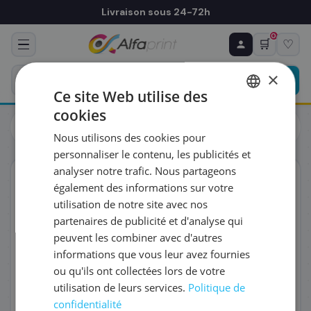
Livraison sous 24-72h
0
🛒
♡
♻ COMMANDE RÉCURRENTE
Prévoyez & économisez
×
Programmez votre prochain achat — notre équipe
Ce site Web utilise des
vous prépare un devis personnalisé
cookies
Cartouches
Brother
FRENCH
Brother LC127XLVALBPDR - Cartouche d'encre multipack
Nous utilisons des cookies pour
couleurs, 4 x 1 200 pages
ENGLISH
RÉFÉRENCE DU PRODUIT
*
personnaliser le contenu, les publicités et
analyser notre trafic. Nous partageons
ORIGINAL
également des informations sur votre
FRÉQUENCE
*
utilisation de notre site avec nos
partenaires de publicité et d'analyse qui
peuvent les combiner avec d'autres
QUANTITÉ PAR LIVRAISON
*
informations que vous leur avez fournies
ou qu'ils ont collectées lors de votre
utilisation de leurs services.
Politique de
DATE DE PREMIÈRE LIVRAISON SOUHAITÉE
confidentialité