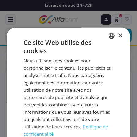
Livraison sous 24-72h
0
🛒
♡
♻ COMMANDE RÉCURRENTE
Prévoyez & économisez
×
Programmez votre prochain achat — notre équipe
Ce site Web utilise des
vous prépare un devis personnalisé
cookies
Cartouches
Brother
FRENCH
Brother LC-1000VALBPDR - Cartouche d'encre multipack
Nous utilisons des cookies pour
couleurs (Pack de 3)
ENGLISH
RÉFÉRENCE DU PRODUIT
*
personnaliser le contenu, les publicités et
analyser notre trafic. Nous partageons
ORIGINAL
également des informations sur votre
FRÉQUENCE
*
utilisation de notre site avec nos
partenaires de publicité et d'analyse qui
peuvent les combiner avec d'autres
QUANTITÉ PAR LIVRAISON
*
informations que vous leur avez fournies
ou qu'ils ont collectées lors de votre
utilisation de leurs services.
Politique de
DATE DE PREMIÈRE LIVRAISON SOUHAITÉE
confidentialité