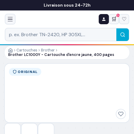
Livraison sous 24-72h
0
🛒
♡
♻ COMMANDE RÉCURRENTE
Prévoyez & économisez
Programmez votre prochain achat — notre équipe
vous prépare un devis personnalisé
Cartouches
Brother
Brother LC1000Y - Cartouche d'encre jaune, 400 pages
RÉFÉRENCE DU PRODUIT
*
ORIGINAL
FRÉQUENCE
*
QUANTITÉ PAR LIVRAISON
*
DATE DE PREMIÈRE LIVRAISON SOUHAITÉE