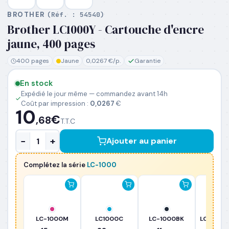
BROTHER
(Réf. :
54540
)
Brother LC1000Y - Cartouche d'encre
PRÉNOM
*
jaune, 400 pages
400 pages
Jaune
0,0267 €/p.
Garantie
NOM
*
En stock
Expédié le jour même — commandez avant 14h
Coût par impression :
0,0267
€
EMAIL PROFESSIONNEL
*
10
€
,68
T.T.C
−
+
Ajouter au panier
TÉLÉPHONE
*
Complétez la série
LC-1000
SOCIÉTÉ
PRÉCISEZ VOS BESOINS (OPTIONNEL)
LC-1000M
LC1000C
LC-1000BK
LC-1000