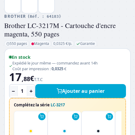
BROTHER
(Réf. :
64183
)
Brother LC-3217M - Cartouche d'encre
magenta, 550 pages
550 pages
Magenta
0,0325 €/p.
Garantie
En stock
Expédié le jour même — commandez avant 14h
Coût par impression :
0,0325
€
17
€
,88
T.T.C
−
+
Ajouter au panier
Complétez la série
LC-3217