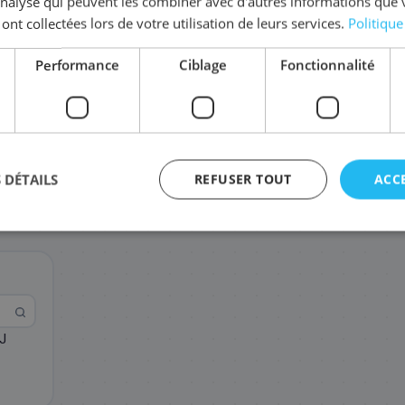
'analyse qui peuvent les combiner avec d'autres informations que 
 ont collectées lors de votre utilisation de leurs services.
Politique
Complétez la série
LC-3217
Performance
Ciblage
Fonctionnalité
LC-3217M
LC-3217Y
LC-321
17
17
17
,88 €
,88 €
,88 
 DÉTAILS
REFUSER TOUT
ACC
J
agement