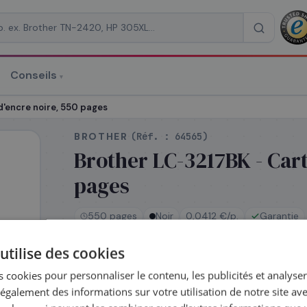
Conseils
▾
re un devis
d'encre noire, 550 pages
BROTHER
(Réf. :
64565
)
Brother LC-3217BK - Car
pages
RAISON
*
550 pages
Noir
0,0412 €/p.
Garantie
utilise des cookies
En stock
 cookies pour personnaliser le contenu, les publicités et analyser 
Expédié le jour même — commandez avant 14
galement des informations sur votre utilisation de notre site av
Coût par impression :
0,0412
€