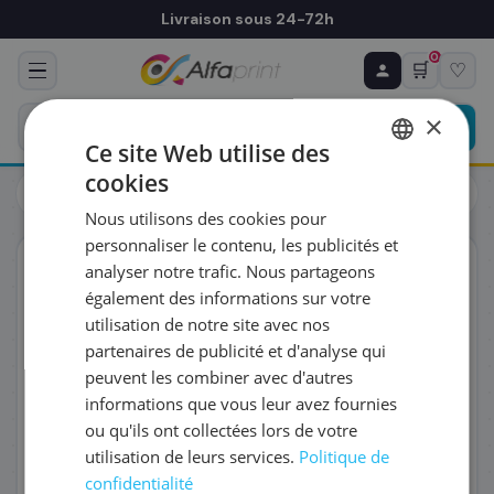
Livraison sous 24-72h
0
🛒
♡
♻ COMMANDE RÉCURRENTE
Prévoyez & économisez
×
Programmez votre prochain achat — notre équipe
Ce site Web utilise des
vous prépare un devis personnalisé
cookies
Cartouches
Canon
FRENCH
Canon 5284C001/PFI-2300G - Cartouche d'encre
Nous utilisons des cookies pour
ENGLISH
RÉFÉRENCE DU PRODUIT
*
personnaliser le contenu, les publicités et
ORIGINAL
analyser notre trafic. Nous partageons
également des informations sur votre
FRÉQUENCE
*
utilisation de notre site avec nos
partenaires de publicité et d'analyse qui
peuvent les combiner avec d'autres
QUANTITÉ PAR LIVRAISON
*
informations que vous leur avez fournies
ou qu'ils ont collectées lors de votre
utilisation de leurs services.
Politique de
DATE DE PREMIÈRE LIVRAISON SOUHAITÉE
confidentialité