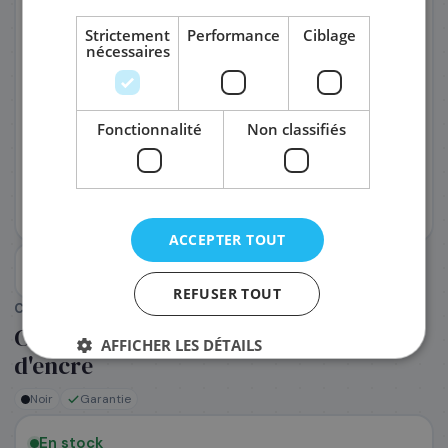
Strictement
Performance
Ciblage
nécessaires
PRÉNOM
*
Fonctionnalité
Non classifiés
NOM
*
EMAIL PROFESSIONNEL
*
ACCEPTER TOUT
TÉLÉPHONE
*
REFUSER TOUT
CANON
(Réf. :
104234
)
Canon 5284C001/PFI-2300G - Cartouche
AFFICHER LES DÉTAILS
SOCIÉTÉ
d'encre
Noir
Garantie
PRÉCISEZ VOS BESOINS (OPTIONNEL)
En stock