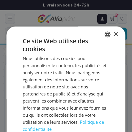
Livraison sous 24-72h
0
🛒
♡
♻ COMMANDE RÉCURRENTE
Prévoyez & économisez
×
Programmez votre prochain achat — notre équipe
Ce site Web utilise des
vous prépare un devis personnalisé
cookies
Toners
Canon
FRENCH
Canon 5283C001/PFI-2300O - Cartouche d'encre
Nous utilisons des cookies pour
ENGLISH
RÉFÉRENCE DU PRODUIT
*
personnaliser le contenu, les publicités et
ORIGINAL
analyser notre trafic. Nous partageons
également des informations sur votre
FRÉQUENCE
*
utilisation de notre site avec nos
partenaires de publicité et d'analyse qui
peuvent les combiner avec d'autres
QUANTITÉ PAR LIVRAISON
*
informations que vous leur avez fournies
ou qu'ils ont collectées lors de votre
utilisation de leurs services.
Politique de
DATE DE PREMIÈRE LIVRAISON SOUHAITÉE
confidentialité