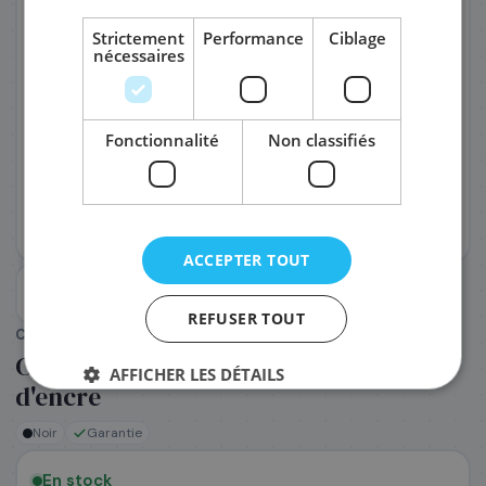
Strictement
Performance
Ciblage
nécessaires
PRÉNOM
*
Fonctionnalité
Non classifiés
NOM
*
EMAIL PROFESSIONNEL
*
ACCEPTER TOUT
TÉLÉPHONE
*
REFUSER TOUT
CANON
(Réf. :
104243
)
Canon 5283C001/PFI-2300O - Cartouche
AFFICHER LES DÉTAILS
SOCIÉTÉ
d'encre
Noir
Garantie
PRÉCISEZ VOS BESOINS (OPTIONNEL)
En stock