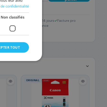
vous leur avez
 de confidentialité
Non classifiés
Retour 14 jours
Facture pro
I-42
Pack
SAV France
8 €
EPTER TOUT
ORIGINAL