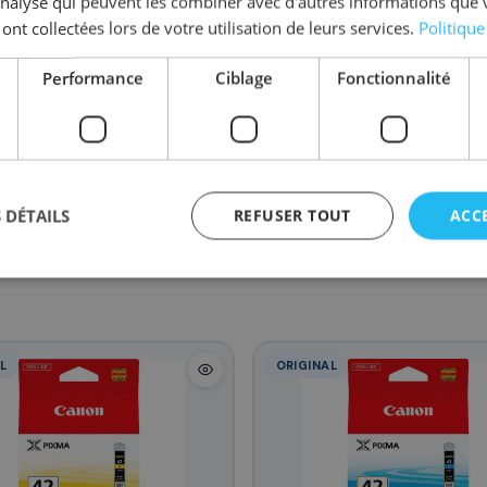
'analyse qui peuvent les combiner avec d'autres informations que 
 ont collectées lors de votre utilisation de leurs services.
Politique
Performance
Ciblage
Fonctionnalité
01/CLI-42Y
6385B001/CLI-42C
6388B001/CLI-42PC
6384B010/CL
9
17
19
97
,08 €
,88 €
,08 €
,0
 DÉTAILS
REFUSER TOUT
ACC
L
ORIGINAL
agement