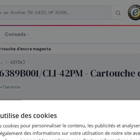
Conseils
▾
re un devis
touche d'encre magenta
f. :
43734
)
6389B001/CLI-42PM - Cartouche 
Garantie
RAISON
*
k
utilise des cookies
le jour même — commandez avant 14h
 cookies pour personnaliser le contenu, les publicités et analyser 
galement des informations sur votre utilisation de notre site av
z la série
CLI-42