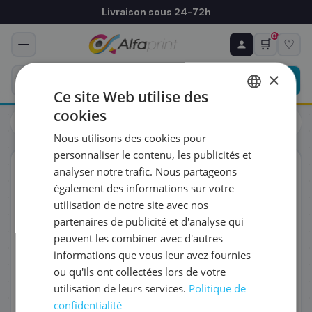
Livraison sous 24-72h
0
🛒
♡
♻ COMMANDE RÉCURRENTE
Prévoyez & économisez
×
Programmez votre prochain achat — notre équipe
Ce site Web utilise des
vous prépare un devis personnalisé
cookies
Cartouches
Canon
FRENCH
Canon 6391B001/CLI-42 - Cartouche d'encre
Nous utilisons des cookies pour
ENGLISH
RÉFÉRENCE DU PRODUIT
*
personnaliser le contenu, les publicités et
ORIGINAL
analyser notre trafic. Nous partageons
également des informations sur votre
FRÉQUENCE
*
utilisation de notre site avec nos
partenaires de publicité et d'analyse qui
peuvent les combiner avec d'autres
QUANTITÉ PAR LIVRAISON
*
informations que vous leur avez fournies
ou qu'ils ont collectées lors de votre
utilisation de leurs services.
Politique de
DATE DE PREMIÈRE LIVRAISON SOUHAITÉE
confidentialité