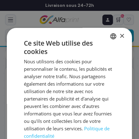
Livraison sous 24-72h
0
🛒
♡
♻ COMMANDE RÉCURRENTE
Prévoyez & économisez
×
Programmez votre prochain achat — notre équipe
Ce site Web utilise des
vous prépare un devis personnalisé
cookies
Cartouches
Canon
FRENCH
Canon 7739A001/KC-36IP - Cartouche d'encre, 36 pages
Nous utilisons des cookies pour
ENGLISH
RÉFÉRENCE DU PRODUIT
*
personnaliser le contenu, les publicités et
ORIGINAL
analyser notre trafic. Nous partageons
également des informations sur votre
FRÉQUENCE
*
utilisation de notre site avec nos
partenaires de publicité et d'analyse qui
peuvent les combiner avec d'autres
QUANTITÉ PAR LIVRAISON
*
informations que vous leur avez fournies
ou qu'ils ont collectées lors de votre
utilisation de leurs services.
Politique de
DATE DE PREMIÈRE LIVRAISON SOUHAITÉE
confidentialité