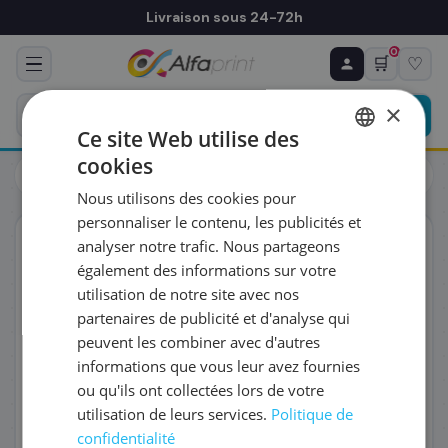
Livraison sous 24-72h
0
🛒
♡
♻ COMMANDE RÉCURRENTE
Prévoyez & économisez
×
Programmez votre prochain achat — notre équipe
Ce site Web utilise des
vous prépare un devis personnalisé
cookies
Cartouches
Canon
FRENCH
Canon 3115B001/KP-108IN - Cartouche d'encre, 10 x 108 pages
Nous utilisons des cookies pour
ENGLISH
RÉFÉRENCE DU PRODUIT
*
personnaliser le contenu, les publicités et
ORIGINAL
analyser notre trafic. Nous partageons
également des informations sur votre
FRÉQUENCE
*
utilisation de notre site avec nos
partenaires de publicité et d'analyse qui
peuvent les combiner avec d'autres
QUANTITÉ PAR LIVRAISON
*
informations que vous leur avez fournies
ou qu'ils ont collectées lors de votre
utilisation de leurs services.
Politique de
DATE DE PREMIÈRE LIVRAISON SOUHAITÉE
confidentialité