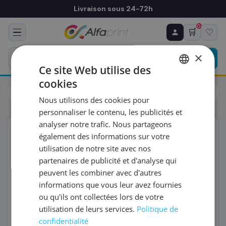
Livraison sous 24-72h
0
🛒
♡
♻ COMMANDE RÉCURRENTE
Prévoyez & économisez
×
Programmez votre prochain achat — notre équipe
Ce site Web utilise des
vous prépare un devis personnalisé
cookies
Cartouches
Canon
FRENCH
Canon 0331C001/CLI-571BKXL - Cartouche d'encre noire
Nous utilisons des cookies pour
haute capacité, 4 425 pages
ENGLISH
RÉFÉRENCE DU PRODUIT
*
personnaliser le contenu, les publicités et
analyser notre trafic. Nous partageons
ORIGINAL
également des informations sur votre
FRÉQUENCE
*
utilisation de notre site avec nos
partenaires de publicité et d'analyse qui
peuvent les combiner avec d'autres
QUANTITÉ PAR LIVRAISON
*
informations que vous leur avez fournies
ou qu'ils ont collectées lors de votre
utilisation de leurs services.
Politique de
DATE DE PREMIÈRE LIVRAISON SOUHAITÉE
confidentialité