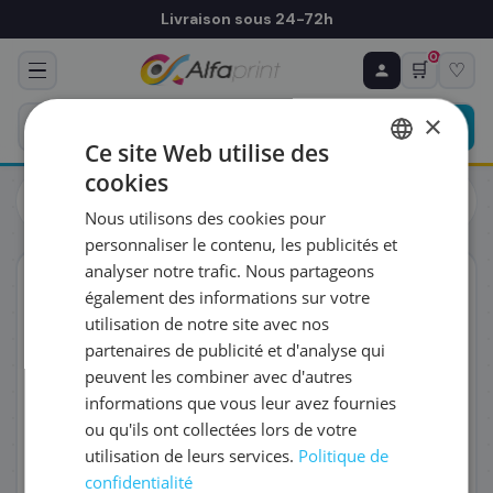
Livraison sous 24-72h
0
🛒
♡
♻ COMMANDE RÉCURRENTE
Prévoyez & économisez
×
Programmez votre prochain achat — notre équipe
Ce site Web utilise des
vous prépare un devis personnalisé
cookies
Cartouches
Canon
FRENCH
Canon 0333C001/CLI-571MXL - Cartouche d'encre magenta
Nous utilisons des cookies pour
haute capacité, 650 pages
ENGLISH
RÉFÉRENCE DU PRODUIT
*
personnaliser le contenu, les publicités et
analyser notre trafic. Nous partageons
ORIGINAL
également des informations sur votre
FRÉQUENCE
*
utilisation de notre site avec nos
partenaires de publicité et d'analyse qui
peuvent les combiner avec d'autres
QUANTITÉ PAR LIVRAISON
*
informations que vous leur avez fournies
ou qu'ils ont collectées lors de votre
utilisation de leurs services.
Politique de
DATE DE PREMIÈRE LIVRAISON SOUHAITÉE
confidentialité