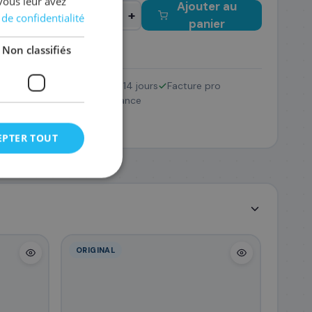
vous leur avez
Ajouter au
−
+
 de confidentialité
panier
Non classifiés
Retour 14 jours
Facture pro
I-72
Pack
SAV France
 €
EPTER TOUT
ORIGINAL