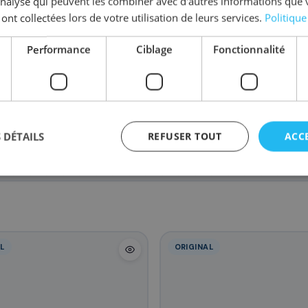
'analyse qui peuvent les combiner avec d'autres informations que 
a série
PGI-72
 ont collectées lors de votre utilisation de leurs services.
Politique
Performance
Ciblage
Fonctionnalité
/PGI-72M
6408B001/PGI-72PM
6406B001/PGI-72Y
6403B007/PG
17
17
63
8 €
,88 €
,88 €
,48
 DÉTAILS
REFUSER TOUT
ACC
L
ORIGINAL
agement