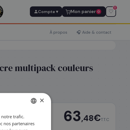
0
♡
Mon panier
Compte ▾
0
À propos
🎧 Aide & contact
cre multipack couleurs
×
63
€
,48
notre trafic.
FRENCH
T.T.C
ec nos partenaires
ENGLISH