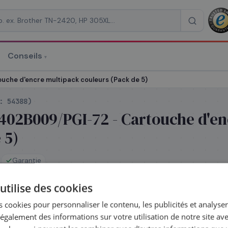
Conseils
▾
re un devis
che d'encre multipack couleurs (Pack de 5)
 :
54388
)
402B009/PGI-72 - Cartouche d'en
 5)
RAISON
*
Garantie
utilise des cookies
 cookies pour personnaliser le contenu, les publicités et analyser 
 jour même — commandez avant 14h
galement des informations sur votre utilisation de notre site av