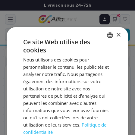
Livraison sous 24-72h
0
🛒
♡
♻ COMMANDE RÉCURRENTE
Prévoyez & économisez
×
Programmez votre prochain achat — notre équipe
Ce site Web utilise des
vous prépare un devis personnalisé
cookies
Cartouches
Canon
FRENCH
Canon 6406B001/PGI-72Y - Cartouche d'encre jaune
Nous utilisons des cookies pour
ENGLISH
RÉFÉRENCE DU PRODUIT
*
personnaliser le contenu, les publicités et
ORIGINAL
analyser notre trafic. Nous partageons
également des informations sur votre
FRÉQUENCE
*
utilisation de notre site avec nos
partenaires de publicité et d'analyse qui
peuvent les combiner avec d'autres
QUANTITÉ PAR LIVRAISON
*
informations que vous leur avez fournies
ou qu'ils ont collectées lors de votre
utilisation de leurs services.
Politique de
DATE DE PREMIÈRE LIVRAISON SOUHAITÉE
confidentialité