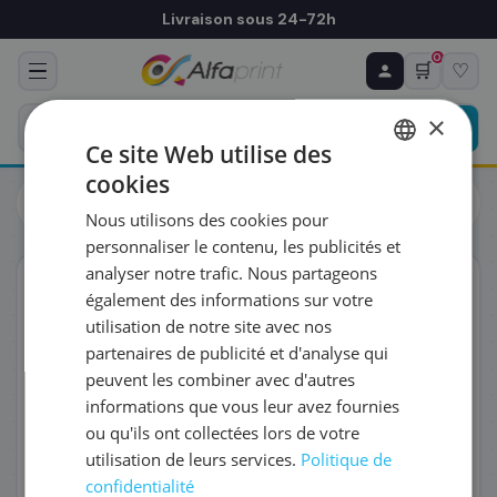
Livraison sous 24-72h
0
🛒
♡
♻ COMMANDE RÉCURRENTE
Prévoyez & économisez
×
Programmez votre prochain achat — notre équipe
Ce site Web utilise des
vous prépare un devis personnalisé
cookies
Cartouches
Canon
FRENCH
Canon 9195B001/PGI-1500XLY - Cartouche d'encre jaune, 935
Nous utilisons des cookies pour
pages
ENGLISH
RÉFÉRENCE DU PRODUIT
*
personnaliser le contenu, les publicités et
analyser notre trafic. Nous partageons
ORIGINAL
également des informations sur votre
FRÉQUENCE
*
utilisation de notre site avec nos
partenaires de publicité et d'analyse qui
peuvent les combiner avec d'autres
QUANTITÉ PAR LIVRAISON
*
informations que vous leur avez fournies
ou qu'ils ont collectées lors de votre
utilisation de leurs services.
Politique de
DATE DE PREMIÈRE LIVRAISON SOUHAITÉE
confidentialité