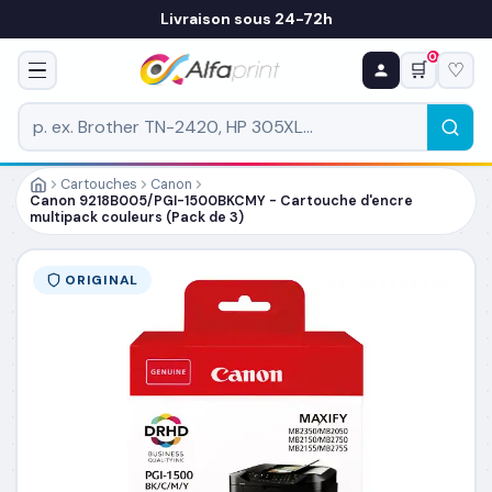
Livraison sous 24-72h
0
🛒
♡
♻ COMMANDE RÉCURRENTE
Prévoyez & économisez
Programmez votre prochain achat — notre équipe
vous prépare un devis personnalisé
Cartouches
Canon
Canon 9218B005/PGI-1500BKCMY - Cartouche d'encre
multipack couleurs (Pack de 3)
RÉFÉRENCE DU PRODUIT
*
ORIGINAL
FRÉQUENCE
*
QUANTITÉ PAR LIVRAISON
*
DATE DE PREMIÈRE LIVRAISON SOUHAITÉE