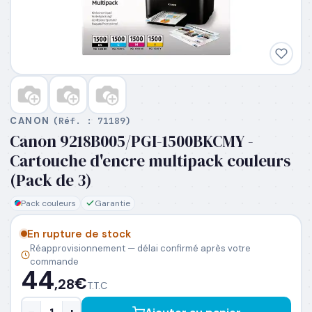
PRÉNOM
*
NOM
*
CANON
(Réf. :
71189
)
Canon 9218B005/PGI-1500BKCMY -
EMAIL PROFESSIONNEL
*
Cartouche d'encre multipack couleurs
(Pack de 3)
TÉLÉPHONE
*
Pack couleurs
Garantie
En rupture de stock
SOCIÉTÉ
Réapprovisionnement — délai confirmé après votre
commande
44
€
,28
T.T.C
PRÉCISEZ VOS BESOINS (OPTIONNEL)