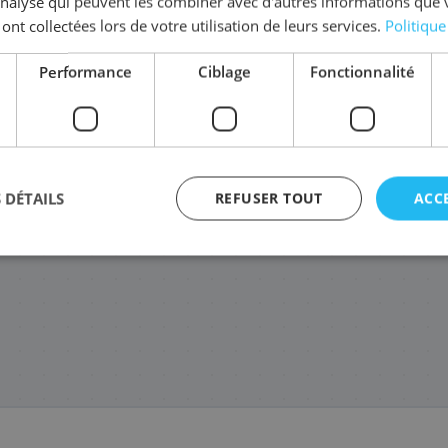
'analyse qui peuvent les combiner avec d'autres informations que 
 ont collectées lors de votre utilisation de leurs services.
Politique
Performance
Ciblage
Fonctionnalité
356C001/PFI-710M
2357C001/PFI-710Y
2355C001/PFI-710C
2352C
249
249
249
3
,48 €
,48 €
,48 €
 DÉTAILS
REFUSER TOUT
ACC
agement