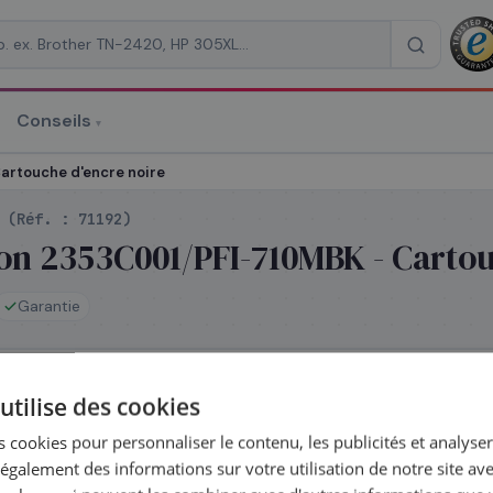
Conseils
▾
re un devis
rtouche d'encre noire
N
(Réf. :
71192
)
n 2353C001/PFI-710MBK - Cartou
Garantie
RAISON
*
stock
utilise des cookies
pédié le jour même — commandez avant 14h
 cookies pour personnaliser le contenu, les publicités et analyser 
galement des informations sur votre utilisation de notre site av
mplétez la série
PFI-710