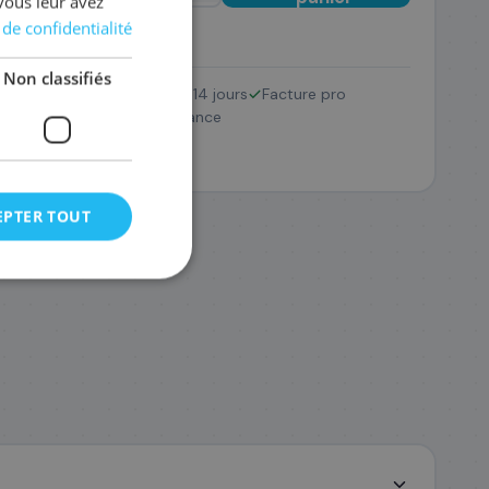
vous leur avez
 de confidentialité
Non classifiés
Retour 14 jours
Facture pro
001/PF-06
SAV France
13
,08 €
EPTER TOUT