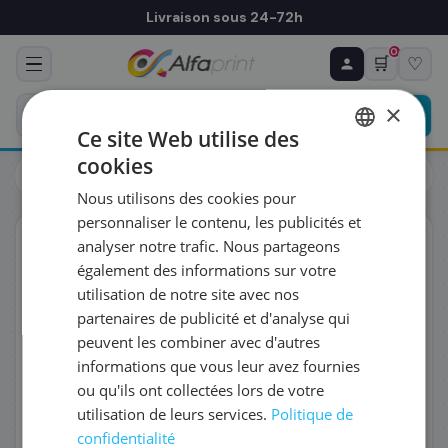
Livraison sous 24-72h
0
🛒
♡
♻ COMMANDE RÉCURRENTE
Prévoyez & économisez
×
Programmez votre prochain achat — notre équipe
Ce site Web utilise des
vous prépare un devis personnalisé
cookies
Cartouches
Canon
FRENCH
Canon 2352C001/PF-06 - Tête d'impression
Nous utilisons des cookies pour
ENGLISH
RÉFÉRENCE DU PRODUIT
*
personnaliser le contenu, les publicités et
ORIGINAL
analyser notre trafic. Nous partageons
également des informations sur votre
FRÉQUENCE
*
utilisation de notre site avec nos
partenaires de publicité et d'analyse qui
peuvent les combiner avec d'autres
QUANTITÉ PAR LIVRAISON
*
informations que vous leur avez fournies
ou qu'ils ont collectées lors de votre
utilisation de leurs services.
Politique de
DATE DE PREMIÈRE LIVRAISON SOUHAITÉE
confidentialité