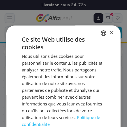
Livraison sous 24-72h
0
🛒
♡
♻ COMMANDE RÉCURRENTE
Prévoyez & économisez
×
Programmez votre prochain achat — notre équipe
Ce site Web utilise des
vous prépare un devis personnalisé
cookies
Cartouches
Canon
FRENCH
Canon 2024C001/PGI-580PGBKXL - Cartouche d'encre noire
Nous utilisons des cookies pour
haute capacité, 400 pages
ENGLISH
RÉFÉRENCE DU PRODUIT
*
personnaliser le contenu, les publicités et
analyser notre trafic. Nous partageons
ORIGINAL
également des informations sur votre
FRÉQUENCE
*
utilisation de notre site avec nos
partenaires de publicité et d'analyse qui
peuvent les combiner avec d'autres
QUANTITÉ PAR LIVRAISON
*
informations que vous leur avez fournies
ou qu'ils ont collectées lors de votre
utilisation de leurs services.
Politique de
DATE DE PREMIÈRE LIVRAISON SOUHAITÉE
confidentialité