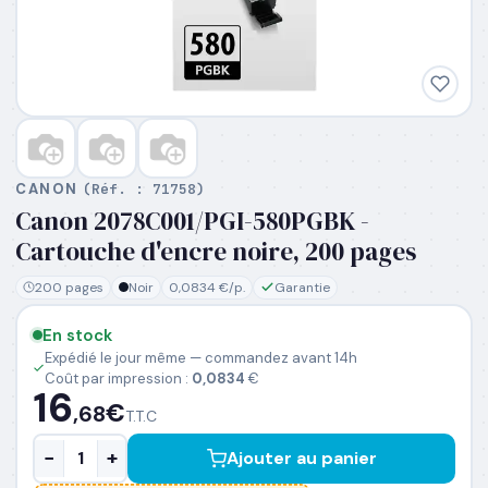
PRÉNOM
*
NOM
*
CANON
(Réf. :
71758
)
Canon 2078C001/PGI-580PGBK -
EMAIL PROFESSIONNEL
*
Cartouche d'encre noire, 200 pages
200 pages
Noir
0,0834 €/p.
Garantie
TÉLÉPHONE
*
En stock
Expédié le jour même — commandez avant 14h
Coût par impression :
0,0834
€
SOCIÉTÉ
16
€
,68
T.T.C
−
+
Ajouter au panier
PRÉCISEZ VOS BESOINS (OPTIONNEL)