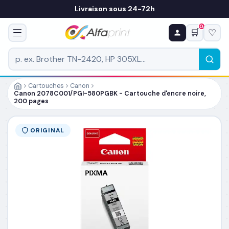
Livraison sous 24-72h
0
🛒
♡
♻ COMMANDE RÉCURRENTE
Prévoyez & économisez
Programmez votre prochain achat — notre équipe
vous prépare un devis personnalisé
Cartouches
Canon
Canon 2078C001/PGI-580PGBK - Cartouche d'encre noire,
200 pages
RÉFÉRENCE DU PRODUIT
*
ORIGINAL
FRÉQUENCE
*
QUANTITÉ PAR LIVRAISON
*
DATE DE PREMIÈRE LIVRAISON SOUHAITÉE