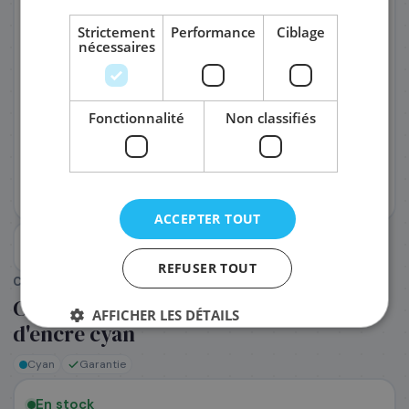
Strictement
Performance
Ciblage
nécessaires
PRÉNOM
*
Fonctionnalité
Non classifiés
NOM
*
EMAIL PROFESSIONNEL
*
ACCEPTER TOUT
TÉLÉPHONE
*
REFUSER TOUT
CANON
(Réf. :
73169
)
Canon 2886C001/PFI-120C - Cartouche
AFFICHER LES DÉTAILS
SOCIÉTÉ
d'encre cyan
Cyan
Garantie
PRÉCISEZ VOS BESOINS (OPTIONNEL)
En stock