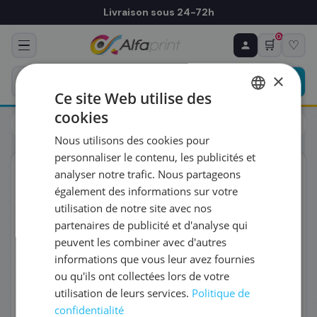
Livraison sous 24-72h
0
🛒
♡
♻ COMMANDE RÉCURRENTE
Prévoyez & économisez
×
Programmez votre prochain achat — notre équipe
Ce site Web utilise des
vous prépare un devis personnalisé
cookies
Cartouches
Canon
FRENCH
Canon 2886C001/PFI-120C - Cartouche d'encre cyan
Nous utilisons des cookies pour
ENGLISH
RÉFÉRENCE DU PRODUIT
*
personnaliser le contenu, les publicités et
ORIGINAL
analyser notre trafic. Nous partageons
également des informations sur votre
FRÉQUENCE
*
utilisation de notre site avec nos
partenaires de publicité et d'analyse qui
peuvent les combiner avec d'autres
QUANTITÉ PAR LIVRAISON
*
informations que vous leur avez fournies
ou qu'ils ont collectées lors de votre
utilisation de leurs services.
Politique de
DATE DE PREMIÈRE LIVRAISON SOUHAITÉE
confidentialité