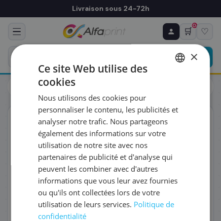
Livraison sous 24-72h
0
🛒
♡
♻ COMMANDE RÉCURRENTE
Prévoyez & économisez
×
Programmez votre prochain achat — notre équipe
Ce site Web utilise des
vous prépare un devis personnalisé
cookies
Cartouches
Canon
FRENCH
Canon 2891C001/PFI-320C - Cartouche d'encre cyan
Nous utilisons des cookies pour
ENGLISH
RÉFÉRENCE DU PRODUIT
*
personnaliser le contenu, les publicités et
ORIGINAL
analyser notre trafic. Nous partageons
également des informations sur votre
FRÉQUENCE
*
utilisation de notre site avec nos
partenaires de publicité et d'analyse qui
peuvent les combiner avec d'autres
QUANTITÉ PAR LIVRAISON
*
informations que vous leur avez fournies
ou qu'ils ont collectées lors de votre
utilisation de leurs services.
Politique de
DATE DE PREMIÈRE LIVRAISON SOUHAITÉE
confidentialité