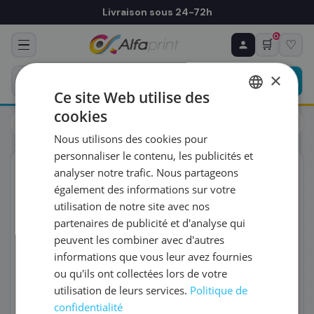
Livraison sous 24-72h
0
🛒
♡
♻ COMMANDE RÉCURRENTE
Prévoyez & économisez
×
Programmez votre prochain achat — notre équipe
Ce site Web utilise des
vous prépare un devis personnalisé
cookies
Cartouches
Canon
FRENCH
Canon 3006C002/056L - Toner noir, 5 100 pages
Nous utilisons des cookies pour
ENGLISH
RÉFÉRENCE DU PRODUIT
*
personnaliser le contenu, les publicités et
ORIGINAL
analyser notre trafic. Nous partageons
également des informations sur votre
FRÉQUENCE
*
utilisation de notre site avec nos
partenaires de publicité et d'analyse qui
peuvent les combiner avec d'autres
QUANTITÉ PAR LIVRAISON
*
informations que vous leur avez fournies
ou qu'ils ont collectées lors de votre
utilisation de leurs services.
Politique de
DATE DE PREMIÈRE LIVRAISON SOUHAITÉE
confidentialité