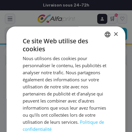
Livraison sous 24-72h
0
🛒
♡
♻ COMMANDE RÉCURRENTE
Prévoyez & économisez
×
Programmez votre prochain achat — notre équipe
Ce site Web utilise des
vous prépare un devis personnalisé
cookies
Cartouches
Canon
FRENCH
Canon 3713C001/PG-560 - Tête d'impression, 180 pages
Nous utilisons des cookies pour
ENGLISH
RÉFÉRENCE DU PRODUIT
*
personnaliser le contenu, les publicités et
ORIGINAL
analyser notre trafic. Nous partageons
également des informations sur votre
FRÉQUENCE
*
utilisation de notre site avec nos
partenaires de publicité et d'analyse qui
peuvent les combiner avec d'autres
QUANTITÉ PAR LIVRAISON
*
informations que vous leur avez fournies
ou qu'ils ont collectées lors de votre
utilisation de leurs services.
Politique de
DATE DE PREMIÈRE LIVRAISON SOUHAITÉE
confidentialité