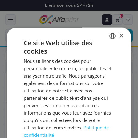
Livraison sous 24-72h
0
🛒
♡
♻ COMMANDE RÉCURRENTE
Prévoyez & économisez
×
Programmez votre prochain achat — notre équipe
Ce site Web utilise des
vous prépare un devis personnalisé
cookies
Cartouches
Canon
FRENCH
Canon 3712C001/PG-560XL - Tête d'impression haute
Nous utilisons des cookies pour
capacité, 400 pages
ENGLISH
RÉFÉRENCE DU PRODUIT
*
personnaliser le contenu, les publicités et
analyser notre trafic. Nous partageons
ORIGINAL
également des informations sur votre
FRÉQUENCE
*
utilisation de notre site avec nos
partenaires de publicité et d'analyse qui
peuvent les combiner avec d'autres
QUANTITÉ PAR LIVRAISON
*
informations que vous leur avez fournies
ou qu'ils ont collectées lors de votre
utilisation de leurs services.
Politique de
DATE DE PREMIÈRE LIVRAISON SOUHAITÉE
confidentialité