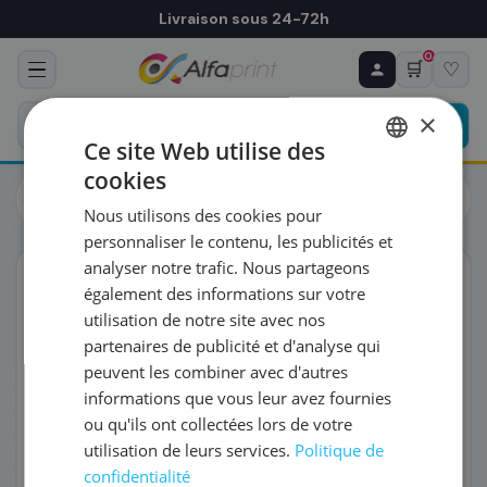
Livraison sous 24-72h
0
🛒
♡
♻ COMMANDE RÉCURRENTE
Prévoyez & économisez
×
Programmez votre prochain achat — notre équipe
Ce site Web utilise des
vous prépare un devis personnalisé
cookies
Cartouches
Epson
FRENCH
Epson C13T10G14010/604 - Cartouche d'encre noire, 150
Nous utilisons des cookies pour
pages
ENGLISH
RÉFÉRENCE DU PRODUIT
*
personnaliser le contenu, les publicités et
analyser notre trafic. Nous partageons
ORIGINAL
également des informations sur votre
FRÉQUENCE
*
utilisation de notre site avec nos
partenaires de publicité et d'analyse qui
peuvent les combiner avec d'autres
QUANTITÉ PAR LIVRAISON
*
informations que vous leur avez fournies
ou qu'ils ont collectées lors de votre
utilisation de leurs services.
Politique de
DATE DE PREMIÈRE LIVRAISON SOUHAITÉE
confidentialité