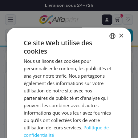
Livraison sous 24-72h
0
🛒
♡
♻ COMMANDE RÉCURRENTE
Prévoyez & économisez
×
Programmez votre prochain achat — notre équipe
Ce site Web utilise des
vous prépare un devis personnalisé
cookies
Cartouches
Epson
FRENCH
Epson C13T10H24010/604XL - Cartouche d'encre cyan haute
Nous utilisons des cookies pour
capacité, 350 pages
ENGLISH
RÉFÉRENCE DU PRODUIT
*
personnaliser le contenu, les publicités et
analyser notre trafic. Nous partageons
ORIGINAL
également des informations sur votre
FRÉQUENCE
*
utilisation de notre site avec nos
partenaires de publicité et d'analyse qui
peuvent les combiner avec d'autres
QUANTITÉ PAR LIVRAISON
*
informations que vous leur avez fournies
ou qu'ils ont collectées lors de votre
utilisation de leurs services.
Politique de
DATE DE PREMIÈRE LIVRAISON SOUHAITÉE
confidentialité