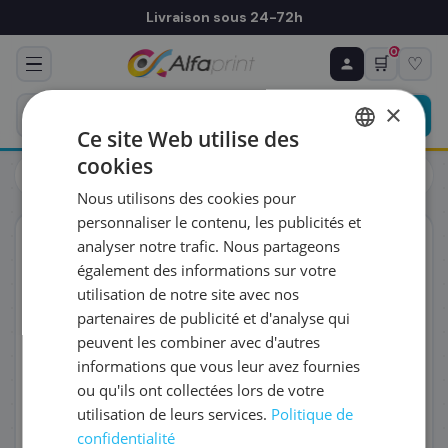
Livraison sous 24-72h
0
🛒
♡
♻ COMMANDE RÉCURRENTE
Prévoyez & économisez
×
Programmez votre prochain achat — notre équipe
Ce site Web utilise des
vous prépare un devis personnalisé
cookies
Cartouches
HP
FRENCH
HP CN051AE/951 - Cartouche d'encre magenta, 700 pages
Nous utilisons des cookies pour
ENGLISH
RÉFÉRENCE DU PRODUIT
*
personnaliser le contenu, les publicités et
ORIGINAL
analyser notre trafic. Nous partageons
également des informations sur votre
FRÉQUENCE
*
utilisation de notre site avec nos
partenaires de publicité et d'analyse qui
peuvent les combiner avec d'autres
QUANTITÉ PAR LIVRAISON
*
informations que vous leur avez fournies
ou qu'ils ont collectées lors de votre
utilisation de leurs services.
Politique de
DATE DE PREMIÈRE LIVRAISON SOUHAITÉE
confidentialité