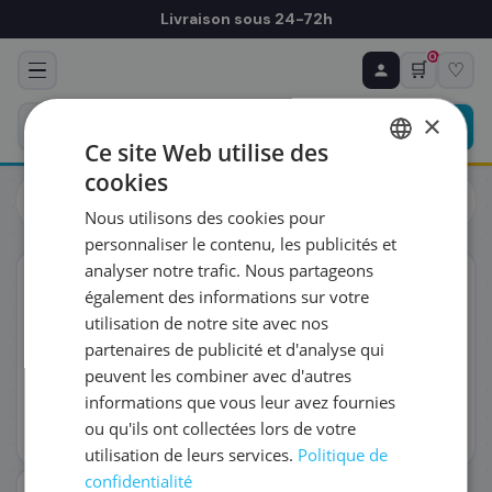
Livraison sous 24-72h
0
🛒
♡
♻ COMMANDE RÉCURRENTE
Prévoyez & économisez
×
Programmez votre prochain achat — notre équipe
Ce site Web utilise des
vous prépare un devis personnalisé
cookies
Cartouches
HP
FRENCH
HP 6ZC65AE - Cartouche d'encre multipack couleurs (Pack de
Nous utilisons des cookies pour
3)
ENGLISH
RÉFÉRENCE DU PRODUIT
*
personnaliser le contenu, les publicités et
analyser notre trafic. Nous partageons
ORIGINAL
également des informations sur votre
FRÉQUENCE
*
utilisation de notre site avec nos
partenaires de publicité et d'analyse qui
peuvent les combiner avec d'autres
QUANTITÉ PAR LIVRAISON
*
informations que vous leur avez fournies
ou qu'ils ont collectées lors de votre
utilisation de leurs services.
Politique de
DATE DE PREMIÈRE LIVRAISON SOUHAITÉE
confidentialité