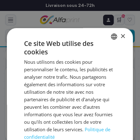
Livraison sous 24-72h
0
🛒
♡
♻ COMMANDE RÉCURRENTE
Prévoyez & économisez
×
Programmez votre prochain achat — notre équipe
Ce site Web utilise des
vous prépare un devis personnalisé
cookies
Toutes les imprimantes
Laser
FRENCH
Brother HL-L2400DWE Imprimante laser (HLL2400DWERE1)
Nous utilisons des cookies pour
ENGLISH
RÉFÉRENCE DU PRODUIT
*
personnaliser le contenu, les publicités et
Éco-certifié
analyser notre trafic. Nous partageons
également des informations sur votre
FRÉQUENCE
*
utilisation de notre site avec nos
partenaires de publicité et d'analyse qui
peuvent les combiner avec d'autres
QUANTITÉ PAR LIVRAISON
*
informations que vous leur avez fournies
ou qu'ils ont collectées lors de votre
utilisation de leurs services.
Politique de
DATE DE PREMIÈRE LIVRAISON SOUHAITÉE
confidentialité