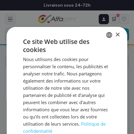
Livraison sous 24-72h
0
🛒
♡
♻ COMMANDE RÉCURRENTE
Prévoyez & économisez
×
Programmez votre prochain achat — notre équipe
Ce site Web utilise des
vous prépare un devis personnalisé
cookies
Toners
Brother
FRENCH
Brother TN2510XL - Toner noir haute capacité, 3 000 pages
Nous utilisons des cookies pour
ENGLISH
RÉFÉRENCE DU PRODUIT
*
personnaliser le contenu, les publicités et
ORIGINAL
analyser notre trafic. Nous partageons
également des informations sur votre
FRÉQUENCE
*
utilisation de notre site avec nos
partenaires de publicité et d'analyse qui
peuvent les combiner avec d'autres
QUANTITÉ PAR LIVRAISON
*
informations que vous leur avez fournies
ou qu'ils ont collectées lors de votre
utilisation de leurs services.
Politique de
DATE DE PREMIÈRE LIVRAISON SOUHAITÉE
confidentialité