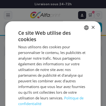
Livraison sous 24-72h
0
🛒
♡
♻ COMMANDE RÉCURRENTE
Prévoyez & économisez
×
Programmez votre prochain achat — notre équipe
Ce site Web utilise des
vous prépare un devis personnalisé
cookies
Toutes les imprimantes
Multifonctions
FRENCH
Brother MFC-J6540DW Imprimante jet d'encre multifonction
Nous utilisons des cookies pour
(MFCJ6540DWRE1)
ENGLISH
RÉFÉRENCE DU PRODUIT
*
personnaliser le contenu, les publicités et
analyser notre trafic. Nous partageons
Éco-certifié
également des informations sur votre
FRÉQUENCE
*
utilisation de notre site avec nos
partenaires de publicité et d'analyse qui
peuvent les combiner avec d'autres
QUANTITÉ PAR LIVRAISON
*
informations que vous leur avez fournies
ou qu'ils ont collectées lors de votre
utilisation de leurs services.
Politique de
DATE DE PREMIÈRE LIVRAISON SOUHAITÉE
confidentialité