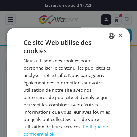
Livraison sous 24-72h
0
🛒
♡
♻ COMMANDE RÉCURRENTE
Prévoyez & économisez
×
Programmez votre prochain achat — notre équipe
Ce site Web utilise des
vous prépare un devis personnalisé
cookies
Cartouches
Brother
FRENCH
Brother LC422XLY - Cartouche d'encre jaune haute capacité,
Nous utilisons des cookies pour
1 500 pages
ENGLISH
RÉFÉRENCE DU PRODUIT
*
personnaliser le contenu, les publicités et
analyser notre trafic. Nous partageons
ORIGINAL
également des informations sur votre
FRÉQUENCE
*
utilisation de notre site avec nos
partenaires de publicité et d'analyse qui
peuvent les combiner avec d'autres
QUANTITÉ PAR LIVRAISON
*
informations que vous leur avez fournies
ou qu'ils ont collectées lors de votre
utilisation de leurs services.
Politique de
DATE DE PREMIÈRE LIVRAISON SOUHAITÉE
confidentialité