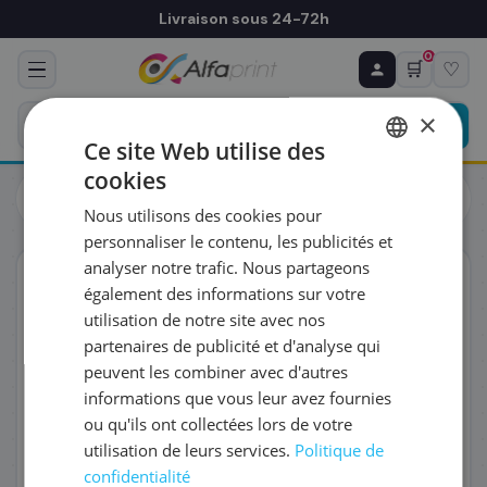
Livraison sous 24-72h
0
🛒
♡
♻ COMMANDE RÉCURRENTE
Prévoyez & économisez
×
Programmez votre prochain achat — notre équipe
Ce site Web utilise des
vous prépare un devis personnalisé
cookies
Toutes les imprimantes
Multifonctions
FRENCH
Brother MFC-L6710DW Imprimante laser multifonction
Nous utilisons des cookies pour
(MFCL6710DWRE1)
ENGLISH
RÉFÉRENCE DU PRODUIT
*
personnaliser le contenu, les publicités et
analyser notre trafic. Nous partageons
Éco-certifié
également des informations sur votre
FRÉQUENCE
*
utilisation de notre site avec nos
partenaires de publicité et d'analyse qui
peuvent les combiner avec d'autres
QUANTITÉ PAR LIVRAISON
*
informations que vous leur avez fournies
ou qu'ils ont collectées lors de votre
utilisation de leurs services.
Politique de
DATE DE PREMIÈRE LIVRAISON SOUHAITÉE
confidentialité