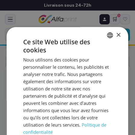
Livraison sous 24-72h
0
🛒
♡
♻ COMMANDE RÉCURRENTE
Prévoyez & économisez
×
Programmez votre prochain achat — notre équipe
Ce site Web utilise des
vous prépare un devis personnalisé
cookies
Toners
Brother
FRENCH
Brother TN-3600 - Toner noir, 3 000 pages
Nous utilisons des cookies pour
ENGLISH
RÉFÉRENCE DU PRODUIT
*
personnaliser le contenu, les publicités et
ORIGINAL
analyser notre trafic. Nous partageons
également des informations sur votre
FRÉQUENCE
*
utilisation de notre site avec nos
partenaires de publicité et d'analyse qui
peuvent les combiner avec d'autres
QUANTITÉ PAR LIVRAISON
*
informations que vous leur avez fournies
ou qu'ils ont collectées lors de votre
utilisation de leurs services.
Politique de
DATE DE PREMIÈRE LIVRAISON SOUHAITÉE
confidentialité