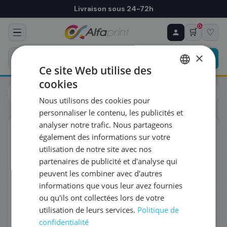
Livraison sous 24-72h
0
🛒
♡
♻ COMMANDE RÉCURRENTE
Prévoyez & économisez
×
Programmez votre prochain achat — notre équipe
Ce site Web utilise des
vous prépare un devis personnalisé
cookies
Toutes les imprimantes
Multifonctions
FRENCH
Brother DCP-L2660DW Imprimante laser multifonction
Nous utilisons des cookies pour
(DCPL2660DWZU1)
ENGLISH
RÉFÉRENCE DU PRODUIT
*
personnaliser le contenu, les publicités et
analyser notre trafic. Nous partageons
Éco-certifié
également des informations sur votre
FRÉQUENCE
*
utilisation de notre site avec nos
partenaires de publicité et d'analyse qui
peuvent les combiner avec d'autres
QUANTITÉ PAR LIVRAISON
*
informations que vous leur avez fournies
ou qu'ils ont collectées lors de votre
utilisation de leurs services.
Politique de
DATE DE PREMIÈRE LIVRAISON SOUHAITÉE
confidentialité