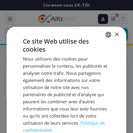
Livraison sous 24-72h
0
🛒
♡
♻ COMMANDE RÉCURRENTE
Prévoyez & économisez
×
Programmez votre prochain achat — notre équipe
Ce site Web utilise des
vous prépare un devis personnalisé
cookies
Toners
Brother
FRENCH
Brother TN-242BKTWIN - Toner noir, 2 x 2 500 pages
Nous utilisons des cookies pour
ENGLISH
RÉFÉRENCE DU PRODUIT
*
personnaliser le contenu, les publicités et
ORIGINAL
analyser notre trafic. Nous partageons
également des informations sur votre
FRÉQUENCE
*
utilisation de notre site avec nos
partenaires de publicité et d'analyse qui
peuvent les combiner avec d'autres
QUANTITÉ PAR LIVRAISON
*
informations que vous leur avez fournies
ou qu'ils ont collectées lors de votre
utilisation de leurs services.
Politique de
DATE DE PREMIÈRE LIVRAISON SOUHAITÉE
confidentialité