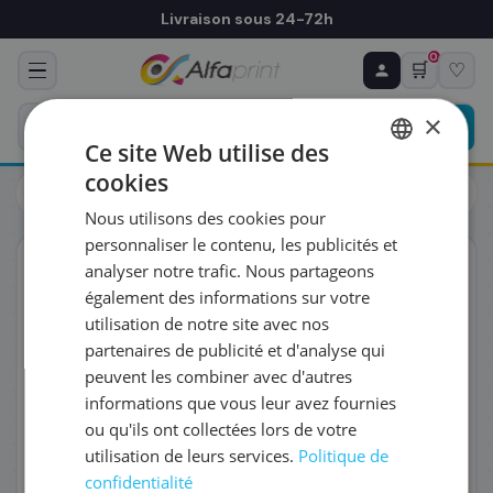
Livraison sous 24-72h
0
🛒
♡
♻ COMMANDE RÉCURRENTE
Prévoyez & économisez
×
Programmez votre prochain achat — notre équipe
Ce site Web utilise des
vous prépare un devis personnalisé
cookies
Toners
Brother
FRENCH
Brother TN-246C - Toner cyan, 2 200 pages
Nous utilisons des cookies pour
ENGLISH
RÉFÉRENCE DU PRODUIT
*
personnaliser le contenu, les publicités et
ORIGINAL
analyser notre trafic. Nous partageons
également des informations sur votre
FRÉQUENCE
*
utilisation de notre site avec nos
partenaires de publicité et d'analyse qui
peuvent les combiner avec d'autres
QUANTITÉ PAR LIVRAISON
*
informations que vous leur avez fournies
ou qu'ils ont collectées lors de votre
utilisation de leurs services.
Politique de
DATE DE PREMIÈRE LIVRAISON SOUHAITÉE
confidentialité