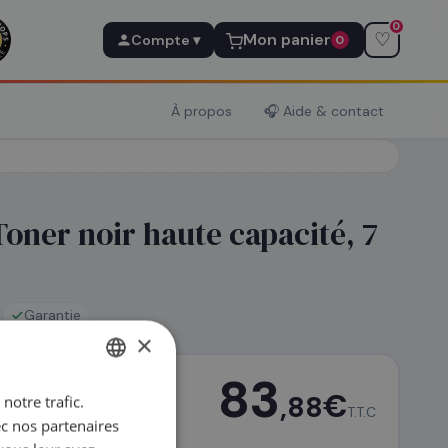
0
♡
Mon panier
Compte ▾
0
À propos
🎧 Aide & contact
Toner noir haute capacité, 7
Garantie
×
83
€
,88
notre trafic.
FRENCH
T.T.C
ec nos partenaires
ENGLISH