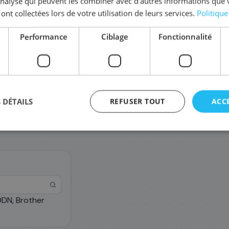
'analyse qui peuvent les combiner avec d'autres informations que 
Coût par impression :
0,0120
€
 ont collectées lors de votre utilisation de leurs services.
Politique
Complétez la série
TN-3170
Performance
Ciblage
Fonctionnalité
DR-3100
139
,08 €
 DÉTAILS
REFUSER TOUT
ACC
DN, Brother
agement