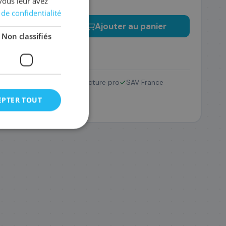
vous leur avez
 de confidentialité
−
+
Ajouter au panier
Non classifiés
Retour 14 jours
Facture pro
SAV France
EPTER TOUT