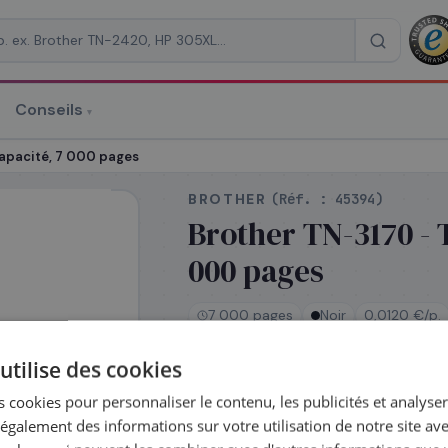
Conseils
▾
re un devis
capacité, 7 000 pages
BROTHER
(Réf. :
45394
)
Brother TN-3170 - 
000 pages
RAISON
*
7 000 pages
Noir
0,0120 €/p.
utilise des cookies
En stock
 cookies pour personnaliser le contenu, les publicités et analyser 
Expédié le jour même —
galement des informations sur votre utilisation de notre site av
commandez avant 14h