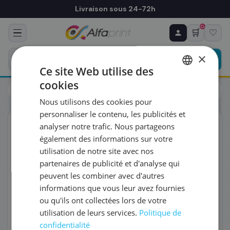
Livraison sous 24-72h
0
🛒
♡
♻ COMMANDE RÉCURRENTE
Prévoyez & économisez
×
Programmez votre prochain achat — notre équipe
Ce site Web utilise des
vous prépare un devis personnalisé
cookies
Toners
Brother
FRENCH
Brother TN-900M - Toner magenta, 6 000 pages
Nous utilisons des cookies pour
ENGLISH
RÉFÉRENCE DU PRODUIT
*
personnaliser le contenu, les publicités et
ORIGINAL
analyser notre trafic. Nous partageons
également des informations sur votre
FRÉQUENCE
*
utilisation de notre site avec nos
partenaires de publicité et d'analyse qui
peuvent les combiner avec d'autres
QUANTITÉ PAR LIVRAISON
*
informations que vous leur avez fournies
ou qu'ils ont collectées lors de votre
utilisation de leurs services.
Politique de
DATE DE PREMIÈRE LIVRAISON SOUHAITÉE
confidentialité