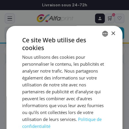
Livraison sous 24-72h
0
🛒
♡
♻ COMMANDE RÉCURRENTE
Prévoyez & économisez
×
Programmez votre prochain achat — notre équipe
Ce site Web utilise des
vous prépare un devis personnalisé
cookies
Toners
Brother
FRENCH
Brother TN-900Y - Toner jaune, 6 000 pages
Nous utilisons des cookies pour
ENGLISH
RÉFÉRENCE DU PRODUIT
*
personnaliser le contenu, les publicités et
ORIGINAL
analyser notre trafic. Nous partageons
également des informations sur votre
FRÉQUENCE
*
utilisation de notre site avec nos
partenaires de publicité et d'analyse qui
peuvent les combiner avec d'autres
QUANTITÉ PAR LIVRAISON
*
informations que vous leur avez fournies
ou qu'ils ont collectées lors de votre
utilisation de leurs services.
Politique de
DATE DE PREMIÈRE LIVRAISON SOUHAITÉE
confidentialité